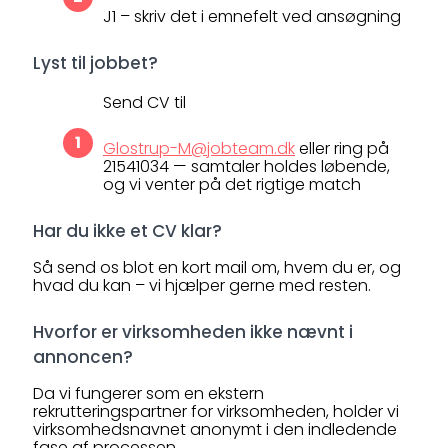
J1 – skriv det i emnefelt ved ansøgning
Lyst til jobbet?
Send CV til
Glostrup-M@jobteam.dk
eller ring på
21541034 — samtaler holdes løbende,
og vi venter på det rigtige match
Har du ikke et CV klar?
Så send os blot en kort mail om, hvem du er, og
hvad du kan – vi hjælper gerne med resten.
Hvorfor er virksomheden ikke nævnt i
annoncen?
Da vi fungerer som en ekstern
rekrutteringspartner for virksomheden, holder vi
virksomhedsnavnet anonymt i den indledende
fase af processen.