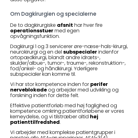
Om Dagkirurgien og specialerne
De to dagkirurgiske
afsnit
har hver fire
operationsstuer
med egen
opvågningsfunktion.
Dagkirurgi 1 og 3 servicerer øre-næse-hals-kirurgi,
neurokirurgi og en del
subspecialer
indenfor
ortopædkirurgi, blandt andre idræts-,
skulder/albue-, tumor-, traume-, rekonstruktion-,
fod/ankel- og håndkirurgi. Yderligere
subspecialer kan komme til.
Vi har stor kompetence inden for
perifer
nerveblokade
og arbejder med udvikling og
forskning inden for dette felt.
Effektive patientforløb med høj faglighed og
kompetence omkring patientforløbene er vores
kerneydelse, og vi tilstræber altid
høj
patienttilfredshed
.
Vi arbejder med komplekse patientgrupper i
næsten alle ASA-grupperinger, ASA1-3(4).