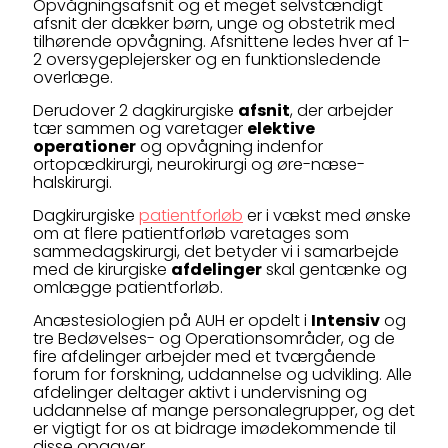
Opvågningsafsnit og et meget selvstændigt
afsnit der dækker børn, unge og obstetrik med
tilhørende opvågning. Afsnittene ledes hver af 1-
2 oversygeplejersker og en funktionsledende
overlæge.
Derudover 2 dagkirurgiske
afsnit
, der arbejder
tær sammen og varetager
elektive
operationer
og opvågning indenfor
ortopædkirurgi, neurokirurgi og øre-næse-
halskirurgi.
Dagkirurgiske
patientforløb
er i vækst med ønske
om at flere patientforløb varetages som
sammedagskirurgi, det betyder vi i samarbejde
med de kirurgiske
afdelinger
skal gentænke og
omlægge patientforløb.
Anæstesiologien på AUH er opdelt i
Intensiv
og
tre Bedøvelses- og Operationsområder, og de
fire afdelinger arbejder med et tværgående
forum for forskning, uddannelse og udvikling. Alle
afdelinger deltager aktivt i undervisning og
uddannelse af mange personalegrupper, og det
er vigtigt for os at bidrage imødekommende til
disse opgaver.