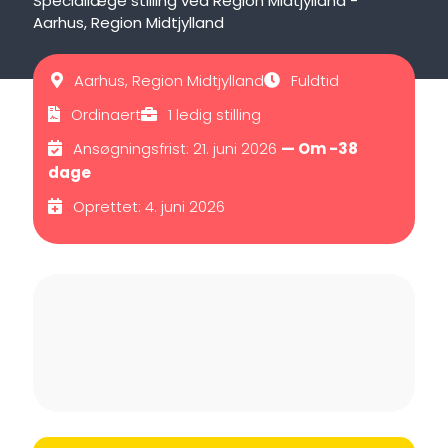
Speciallæge stilling ved Region Midtjylland -
Aarhus, Region Midtjylland
Aarhus, Region Midtjylland
Fuldtid
Ordinaert
1 ledig stilling
Ansøgningsfrist: 21. juni 2026
— Om -38
dage
Oprettet: 4. juni 2026