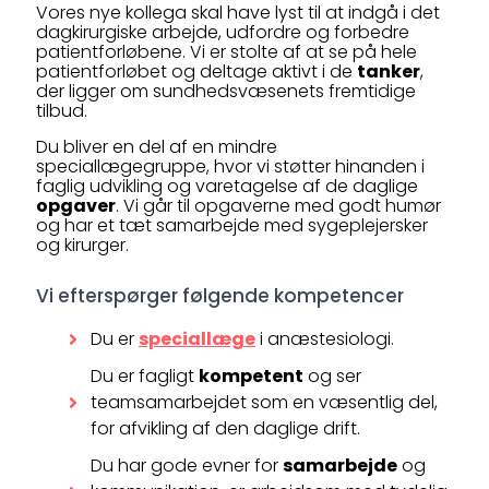
Vores nye kollega skal have lyst til at indgå i det
dagkirurgiske arbejde, udfordre og forbedre
patientforløbene. Vi er stolte af at se på hele
patientforløbet og deltage aktivt i de
tanker
,
der ligger om sundhedsvæsenets fremtidige
tilbud.
Du bliver en del af en mindre
speciallægegruppe, hvor vi støtter hinanden i
faglig udvikling og varetagelse af de daglige
opgaver
. Vi går til opgaverne med godt humør
og har et tæt samarbejde med sygeplejersker
og kirurger.
Vi efterspørger følgende kompetencer
Du er
speciallæge
i anæstesiologi.
Du er fagligt
kompetent
og ser
teamsamarbejdet som en væsentlig del,
for afvikling af den daglige drift.
Du har gode evner for
samarbejde
og