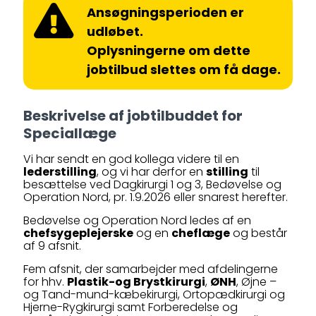
Ansøgningsperioden er
udløbet.
Oplysningerne om dette
jobtilbud slettes om få dage.
Beskrivelse af jobtilbuddet for
Speciallæge
Vi har sendt en god kollega videre til en
lederstilling
, og vi har derfor en
stilling
til
besættelse ved Dagkirurgi 1 og 3, Bedøvelse og
Operation Nord, pr. 1.9.2026 eller snarest herefter.
Bedøvelse og Operation Nord ledes af en
chefsygeplejerske
og en
cheflæge
og består
af 9 afsnit.
Fem afsnit, der samarbejder med afdelingerne
for hhv.
Plastik-og Brystkirurgi
,
ØNH
, Øjne –
og Tand-mund-kæbekirurgi, Ortopædkirurgi og
Hjerne-Rygkirurgi samt Forberedelse og