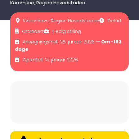
Kommune, Region Hovedstaden
København, Region Hovedstaden
Deltid
Ordinaert
1 ledig stilling
Ansøgningsfrist: 28. januar 2026
— Om -183
dage
Oprettet: 14. januar 2026