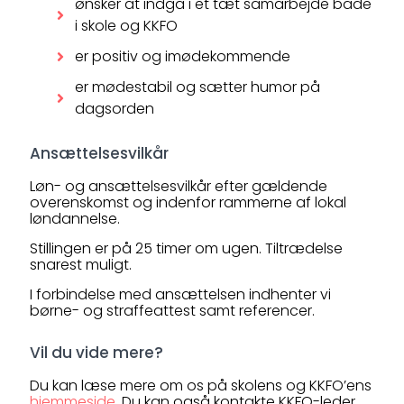
ønsker at indgå i et tæt samarbejde både
i skole og KKFO
er positiv og imødekommende
er mødestabil og sætter humor på
dagsorden
Ansættelsesvilkår
Løn- og ansættelsesvilkår efter gældende
overenskomst og indenfor rammerne af lokal
løndannelse.
Stillingen er på 25 timer om ugen. Tiltrædelse
snarest muligt.
I forbindelse med ansættelsen indhenter vi
børne- og straffeattest samt referencer.
Vil du vide mere?
Du kan læse mere om os på skolens og KKFO’ens
hjemmeside
. Du kan også kontakte KKFO-leder