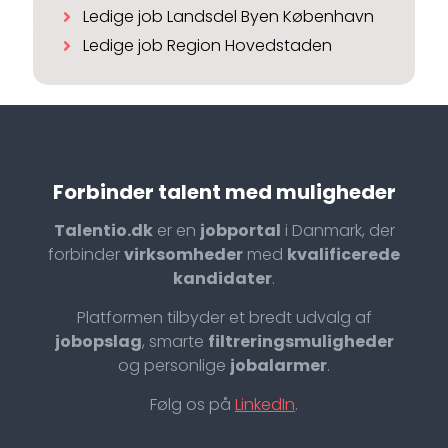
Ledige job Landsdel Byen København
Ledige job Region Hovedstaden
Forbinder talent med muligheder
Talentio.dk
er en
jobportal
i Danmark, der
forbinder
virksomheder
med
kvalificerede
kandidater
.
Platformen tilbyder et bredt udvalg af
jobopslag
, smarte
filtreringsmuligheder
og personlige
jobalarmer
.
Følg os på
LinkedIn
.