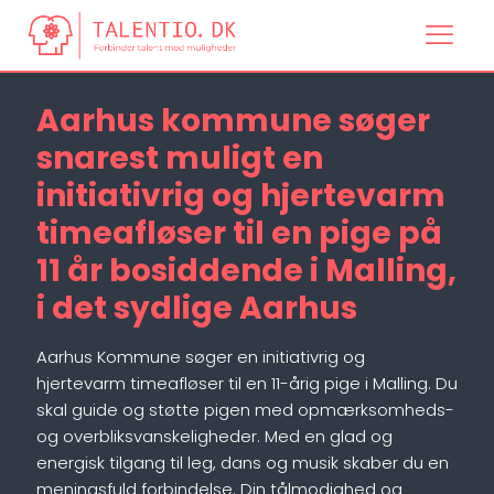
Aarhus kommune søger
snarest muligt en
initiativrig og hjertevarm
timeafløser til en pige på
11 år bosiddende i Malling,
i det sydlige Aarhus
Aarhus Kommune søger en initiativrig og
hjertevarm timeafløser til en 11-årig pige i Malling. Du
skal guide og støtte pigen med opmærksomheds-
og overbliksvanskeligheder. Med en glad og
energisk tilgang til leg, dans og musik skaber du en
meningsfuld forbindelse. Din tålmodighed og