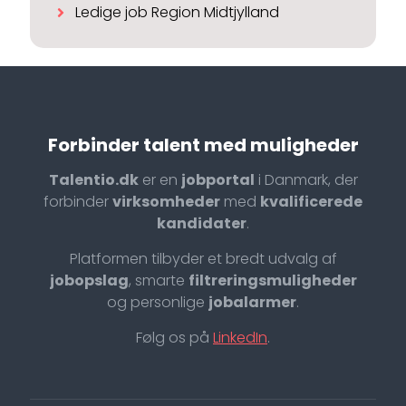
Ledige job Region Midtjylland
Forbinder talent med muligheder
Talentio.dk
er en
jobportal
i Danmark, der
forbinder
virksomheder
med
kvalificerede
kandidater
.
Platformen tilbyder et bredt udvalg af
jobopslag
, smarte
filtreringsmuligheder
og personlige
jobalarmer
.
Følg os på
LinkedIn
.