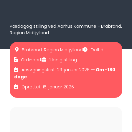
Pædagog stilling ved Aarhus Kommune - Brabrand,
Region Midtjylland
Brabrand, Region Midtjylland
Deltid
Ordinaert
1 ledig stilling
Ansøgningsfrist: 29. januar 2026
— Om -180
dage
Oprettet: 15. januar 2026