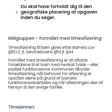
Du skal have forholdt dig til den
geografiske placering af opgaven
inden du søger.
Målgruppen – formålet med timeafløsning:
Timeafløsning til børn gives efter Barnets Lov
§90.1.2. jf. Servicelovens §84 jf. §44
Formålet med timeafløsning er at aflaste
forældrene til et barn med nedsat fysisk – eller
psykisk funktionsevne. Kommunen tilbyder
timeafløsning, når behovet for afløsning er
opstået alene på grund af barnets
funktionsnedsættelse og når afløsningen sker af
hensyn til den øvrige familie.
Timelønnen: