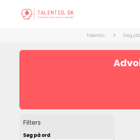
Talentio
Søg jo
Advok
Filters
Søg på ord