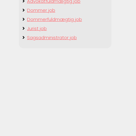
Advokatfuldmægtig job
Dommer job
Dommerfuldmægtig job
Jurist job
Sagsadministrator job