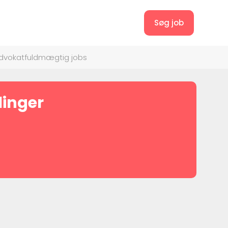
Søg job
dvokatfuldmægtig jobs
linger