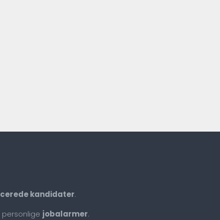
ficerede kandidater
.
 personlige
jobalarmer
.