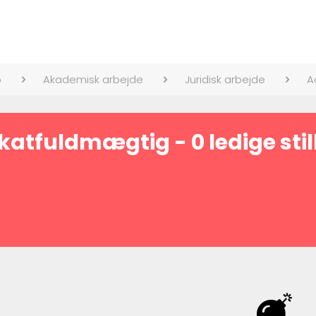
b
Akademisk arbejde
Juridisk arbejde
A
atfuldmægtig - 0 ledige stil