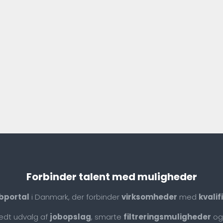
Forbinder talent med muligheder
bportal
i Danmark, der forbinder
virksomheder
med
kvali
redt udvalg af
jobopslag
, smarte
filtreringsmuligheder
og